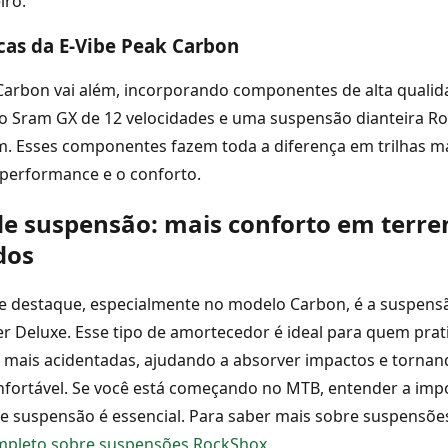
iro.
icas da E-Vibe Peak Carbon
 Carbon vai além, incorporando componentes de alta quali
o Sram GX de 12 velocidades e uma suspensão dianteira Ro
 Esses componentes fazem toda a diferença em trilhas mai
performance e o conforto.
de suspensão: mais conforto em terre
dos
e destaque, especialmente no modelo Carbon, é a suspensã
r Deluxe. Esse tipo de amortecedor é ideal para quem pra
s mais acidentadas, ajudando a absorver impactos e torna
nfortável. Se você está começando no MTB, entender a imp
 suspensão é essencial. Para saber mais sobre suspensões
mpleto sobre suspensões RockShox
.