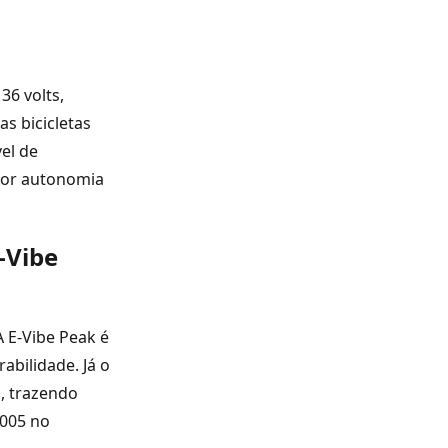
6 volts,
s bicicletas
el de
aior autonomia
-Vibe
A E-Vibe Peak é
abilidade. Já o
o, trazendo
7005 no