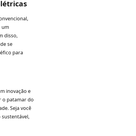
létricas
convencional,
e um
m disso,
 de se
éfico para
om inovação e
r o patamar do
ade. Seja você
 sustentável,