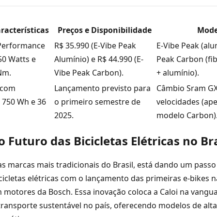
racterísticas
Preços e Disponibilidade
Mode
Performance
R$ 35.990 (E-Vibe Peak
E-Vibe Peak (alu
50 Watts e
Alumínio) e R$ 44.990 (E-
Peak Carbon (fi
Nm.
Vibe Peak Carbon).
+ alumínio).
 com
Lançamento previsto para
Câmbio Sram GX
 750 Wh e 36
o primeiro semestre de
velocidades (ap
2025.
modelo Carbon)
 o Futuro das Bicicletas Elétricas no Br
as marcas mais tradicionais do Brasil, está dando um pass
icletas elétricas com o lançamento das primeiras e-bikes n
 motores da Bosch. Essa inovação coloca a Caloi na vangu
transporte sustentável no país, oferecendo modelos de al