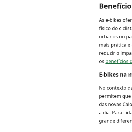
Benefício
As e-bikes of
físico do cicl
urbanos ou par
mais prática e
reduzir o impa
os
benefícios d
E-bikes na 
No contexto da
permitem que v
das novas Caloi
a dia. Para ci
grande diferen