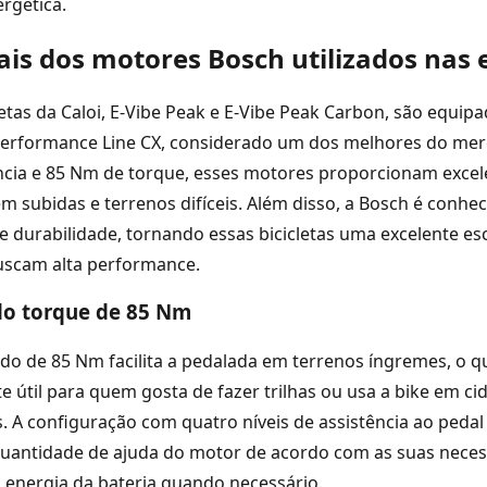
ergética.
ais dos motores Bosch utilizados nas 
letas da Caloi, E-Vibe Peak e E-Vibe Peak Carbon, são equip
erformance Line CX, considerado um dos melhores do me
ncia e 85 Nm de torque, esses motores proporcionam excel
subidas e terrenos difíceis. Além disso, a Bosch é conhec
 e durabilidade, tornando essas bicicletas uma excelente es
buscam alta performance.
do torque de 85 Nm
do de 85 Nm facilita a pedalada em terrenos íngremes, o q
e útil para quem gosta de fazer trilhas ou usa a bike em c
. A configuração com quatro níveis de assistência ao peda
quantidade de ajuda do motor de acordo com as suas neces
energia da bateria quando necessário.