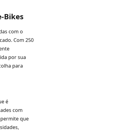
e-Bikes
adas com o
rcado. Com 250
ente
ida por sua
colha para
ue é
idades com
l permite que
sidades,