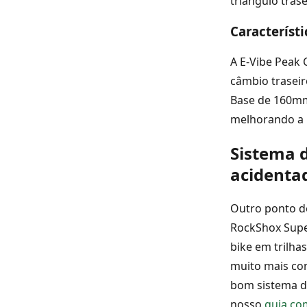
triângulo trase
Característ
A E-Vibe Peak
câmbio traseir
Base de 160mm.
melhorando a 
Sistema 
acidenta
Outro ponto d
RockShox Supe
bike em trilha
muito mais co
bom sistema de
nosso
guia co