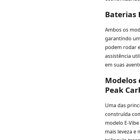
Baterias 
Ambos os mode
garantindo uma
podem rodar e
assistência ut
em suas aventu
Modelos d
Peak Car
Uma das princi
construída com
modelo E-Vibe 
mais leveza e