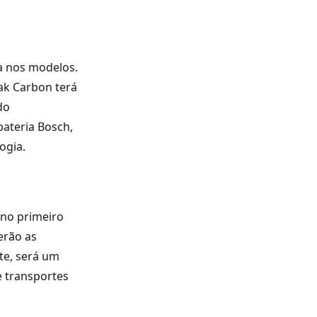
da nos modelos.
ak Carbon terá
do
ateria Bosch,
ogia.
 no primeiro
erão as
te, será um
e transportes