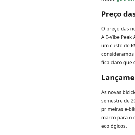
Preço das
O preço das no
A E-Vibe Peak 
um custo de R
consideramos 
fica claro que 
Lançamen
As novas bicic
semestre de 20
primeiras e-bi
marco para o c
ecológicos.