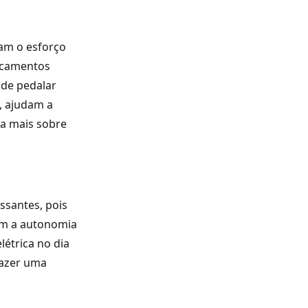
am o esforço
locamentos
 de pedalar
o, ajudam a
ba mais sobre
essantes, pois
Com a autonomia
létrica no dia
fazer uma