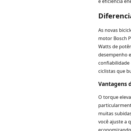
e eficiência en
Diferenci
As novas bicic
motor Bosch P
Watts de potê
desempenho em 
confiabilidade
ciclistas que 
Vantagens 
O torque eleva
particularment
muitas subidas
você ajuste a 
economizando 