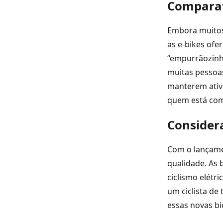
Comparati
Embora muitos 
as e-bikes ofe
“empurrãozinho
muitas pessoas
manterem ativa
quem está come
Considera
Com o lançame
qualidade. As 
ciclismo elétr
um ciclista de
essas novas bi