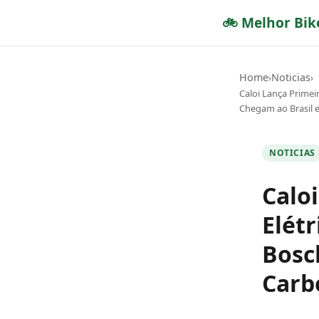
🚲 Melhor Bik
Home
Noticias
›
›
Caloi Lança Primei
Chegam ao Brasil 
NOTICIAS
Caloi
Elét
Bosc
Carb