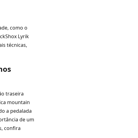
dade, como o
ckShox Lyrik
s técnicas,
nos
o traseira
tica mountain
ndo a pedalada
ortância de um
, confira