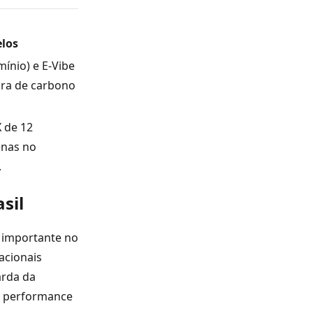
los
mínio) e E-Vibe
bra de carbono
 de 12
enas no
.
asil
o importante no
acionais
arda da
ta performance