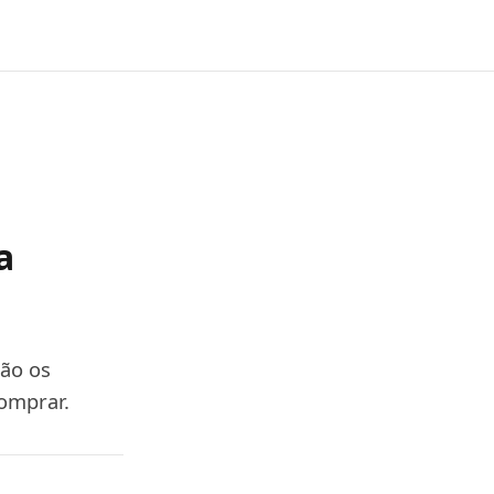
a
são os
comprar.