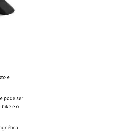
sto e
ue pode ser
 bike é o
magnética