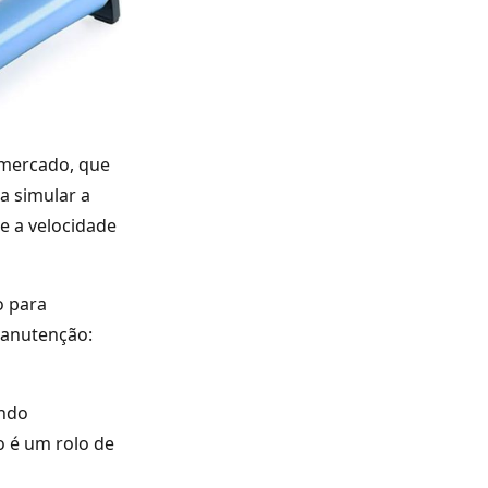
 mercado, que
a simular a
ue a velocidade
o para
manutenção:
indo
o é um rolo de