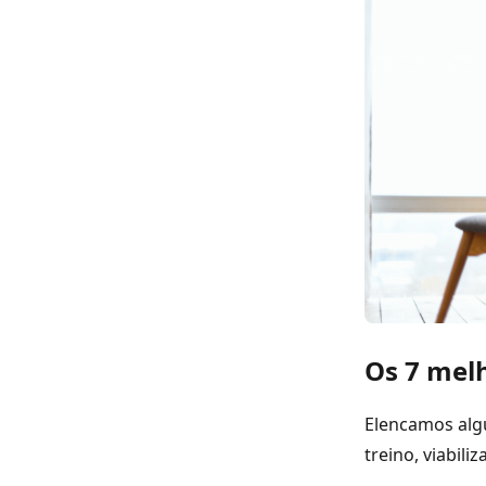
Os 7 melh
Elencamos alg
treino, viabil