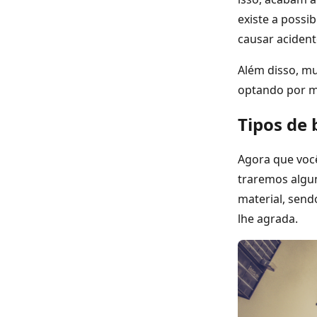
existe a possi
causar acident
Além disso, mu
optando por m
Tipos de 
Agora que você
traremos algun
material, send
lhe agrada.