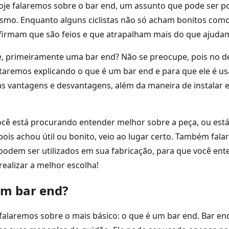
oje falaremos sobre o bar end, um assunto que pode ser p
ismo. Enquanto alguns ciclistas não só acham bonitos c
afirmam que são feios e que atrapalham mais do que ajuda
é, primeiramente uma bar end? Não se preocupe, pois no d
taremos explicando o que é um bar end e para que ele é us
 vantagens e desvantagens, além da maneira de instalar e
você está procurando entender melhor sobre a peça, ou es
is achou útil ou bonito, veio ao lugar certo. Também fal
podem ser utilizados em sua fabricação, para que você en
realizar a melhor escolha!
um bar end?
falaremos sobre o mais básico: o que é um bar end. Bar e