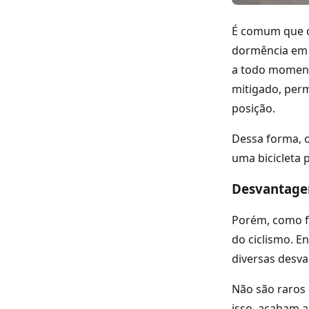
É comum que os
dormência em 
a todo moment
mitigado, perm
posição.
Dessa forma, o
uma bicicleta 
Desvantage
Porém, como f
do ciclismo. E
diversas desva
Não são raros 
isso, acabam a