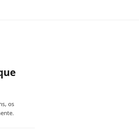
 que
ns, os
mente.