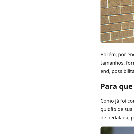
Porém, por enq
tamanhos, form
end, possibili
Para que 
Como já foi c
guidão de sua 
de pedalada, p