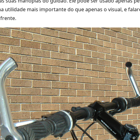
as suas manoplas do guidão. Ele pode ser usado apenas pel
 utilidade mais importante do que apenas o visual, e fal
frente.