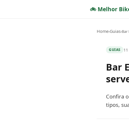
🚲 Melhor Bik
Home
Guias
›
›
Bar 
11
GUIAS
Bar 
serve
Confira o
tipos, su