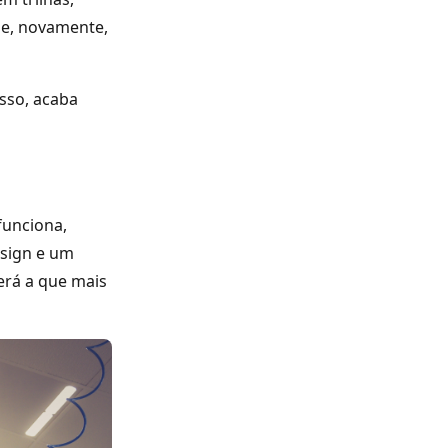
 e, novamente,
isso, acaba
funciona,
esign e um
será a que mais