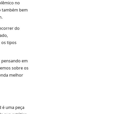
olêmico no
omo também bem
m.
ecorrer do
ado,
 os tipos
tá pensando em
aremos sobre os
tenda melhor
nd é uma peça