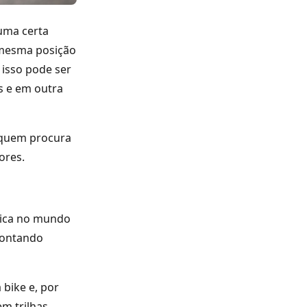
 uma certa
 mesma posição
isso pode ser
s e em outra
o quem procura
ores.
mica no mundo
pontando
bike e, por
m trilhas,