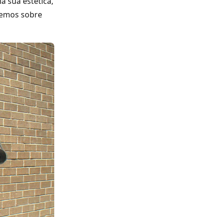
a sua estética,
aremos sobre