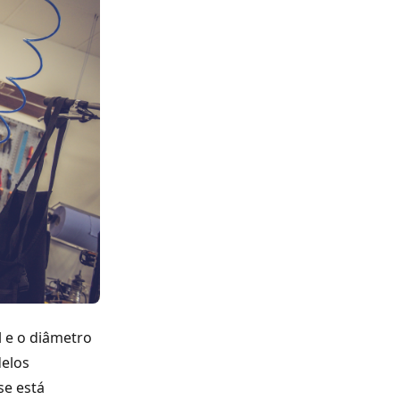
l e o diâmetro
delos
se está